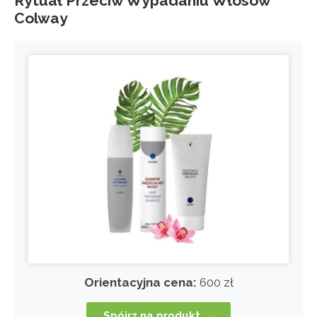
Rytuał Przeciw Wypadaniu Włosów
Colway
Orientacyjna cena:
600 zł
Spójrz na produkt →