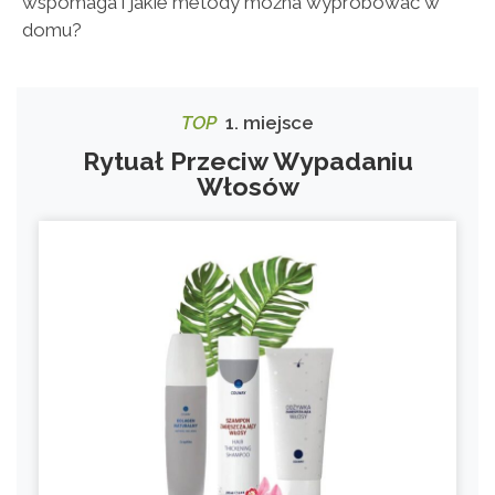
wspomaga i jakie metody można wypróbować w
domu?
TOP
1. miejsce
Rytuał Przeciw Wypadaniu
Włosów