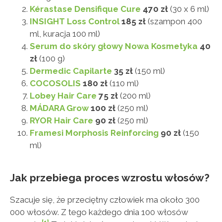
Kérastase Densifique Cure
470 zł
(30 x 6 ml)
INSIGHT Loss Control
185 zł
(szampon 400
ml, kuracja 100 ml)
Serum do skóry głowy Nowa Kosmetyka
40
zł
(100 g)
Dermedic Capilarte
35 zł
(150 ml)
COCOSOLIS
180 zł
(110 ml)
Lobey Hair Care
75 zł
(200 ml)
MÁDARA Grow
100 zł
(250 ml)
RYOR Hair Care
90 zł
(250 ml)
Framesi Morphosis Reinforcing
90 zł
(150
ml)
Jak przebiega proces wzrostu włosów?
Szacuje się, że przeciętny człowiek ma około 300
000 włosów. Z tego każdego dnia 100 włosów