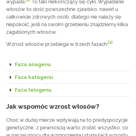
[
1]
wypada.
To taki niekończący się cykl. Wypadanie
włosów to dość powszechne zjawisko, nawet u
całkowicie zdrowych osób, dlatego nie należy się
niepokoić, jeśli na swoim grzebieniu znajdziemy kilka
zagubionych włosów.
[
2]
Wzrost włosów przebiega w trzech fazach:
Faza anagenu
Faza katagenu
Faza telogenu
Jak wspomóc wzrost włosów?
Choć w dużej mierze wpływają na to predyspozycje
genetyczne, z pewnością warto zrobić wszystko, co
w naszej mocy dla wzmocnienia i stymulacji wzrostu