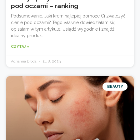
pod oczami – ranking
Podsumowanie: Jaki krem najlepiej pomoże Ci zwalczyć
cienie pod oczami? Tego właśnie dowiedziałam się i
opisałam w tym artykule. Usiądź wygodnie i znajdź
idealny produkt
CZYTAJ »
Adrianna Broda
11. 8. 2023
BEAUTY