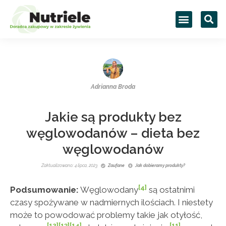
Adrianna Broda
Jakie są produkty bez
węglowodanów – dieta bez
węglowodanów
Zaktualizowano: 4 lipca, 2023
Zaufane
Jak dobieramy produkty?
[4]
Podsumowanie:
Węglowodany
są ostatnimi
czasy spożywane w nadmiernych ilościach. I niestety
może to powodować problemy takie jak otyłość,
[12]
[13]
[14]
[11]