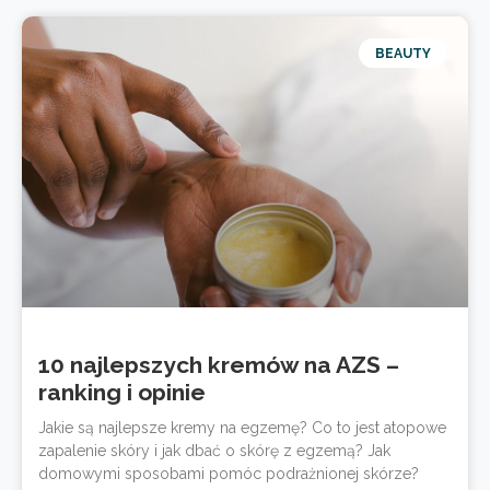
BEAUTY
10 najlepszych kremów na AZS –
ranking i opinie
Jakie są najlepsze kremy na egzemę? Co to jest atopowe
zapalenie skóry i jak dbać o skórę z egzemą? Jak
domowymi sposobami pomóc podrażnionej skórze?