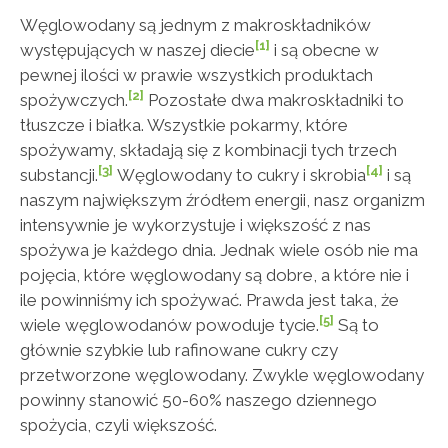
Węglowodany są jednym z makroskładników
[1]
występujących w naszej diecie
i są obecne w
pewnej ilości w prawie wszystkich produktach
[2]
spożywczych.
Pozostałe dwa makroskładniki to
tłuszcze i białka. Wszystkie pokarmy, które
spożywamy, składają się z kombinacji tych trzech
[3]
[4]
substancji.
Węglowodany to cukry i skrobia
i są
naszym największym źródłem energii, nasz organizm
intensywnie je wykorzystuje i większość z nas
spożywa je każdego dnia. Jednak wiele osób nie ma
pojęcia, które węglowodany są dobre, a które nie i
ile powinniśmy ich spożywać. Prawda jest taka, że
[5]
wiele węglowodanów powoduje tycie.
Są to
głównie szybkie lub rafinowane cukry czy
przetworzone węglowodany. Zwykle węglowodany
powinny stanowić 50-60% naszego dziennego
spożycia, czyli większość.