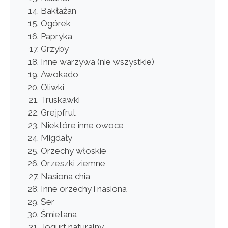
Bakłażan
Ogórek
Papryka
Grzyby
Inne warzywa (nie wszystkie)
Awokado
Oliwki
Truskawki
Grejpfrut
Niektóre inne owoce
Migdały
Orzechy włoskie
Orzeszki ziemne
Nasiona chia
Inne orzechy i nasiona
Ser
Śmietana
Jogurt naturalny