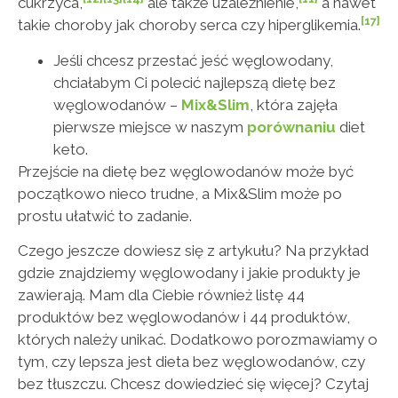
cukrzyca,
ale także uzależnienie,
a nawet
[17]
takie choroby jak choroby serca czy hiperglikemia.
Jeśli chcesz przestać jeść węglowodany,
chciałabym Ci polecić najlepszą dietę bez
węglowodanów –
Mix&Slim
, która zajęła
pierwsze miejsce w naszym
porównaniu
diet
keto.
Przejście na dietę bez węglowodanów może być
początkowo nieco trudne, a Mix&Slim może po
prostu ułatwić to zadanie.
Czego jeszcze dowiesz się z artykułu? Na przykład
gdzie znajdziemy węglowodany i jakie produkty je
zawierają. Mam dla Ciebie również listę 44
produktów bez węglowodanów i 44 produktów,
których należy unikać. Dodatkowo porozmawiamy o
tym, czy lepsza jest dieta bez węglowodanów, czy
bez tłuszczu. Chcesz dowiedzieć się więcej? Czytaj