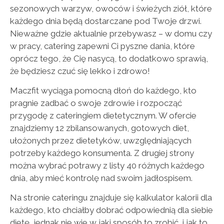
sezonowych warzyw, owoców i świeżych ziół, które
każdego dnia będą dostarczane pod Twoje drzwi.
Nieważne gdzie aktualnie przebywasz – w domu czy
w pracy, catering zapewni Ci pyszne dania, które
oprócz tego, że Cię nasycą, to dodatkowo sprawią,
że będziesz czuć się lekko i zdrowo!
Maczfit wyciąga pomocną dłoń do każdego, kto
pragnie zadbać o swoje zdrowie i rozpocząć
przygodę z cateringiem dietetycznym. W ofercie
znajdziemy 12 zbilansowanych, gotowych diet,
ułożonych przez dietetyków, uwzględniających
potrzeby każdego konsumenta. Z drugiej strony
można wybrać potrawy z listy 40 różnych każdego
dnia, aby mieć kontrolę nad swoim jadłospisem.
Na stronie cateringu znajduje się kalkulator kalorii dla
każdego, kto chciałby dobrać odpowiednią dla siebie
dietę, jednak nie wie w jaki sposób to zrobić, i jak to