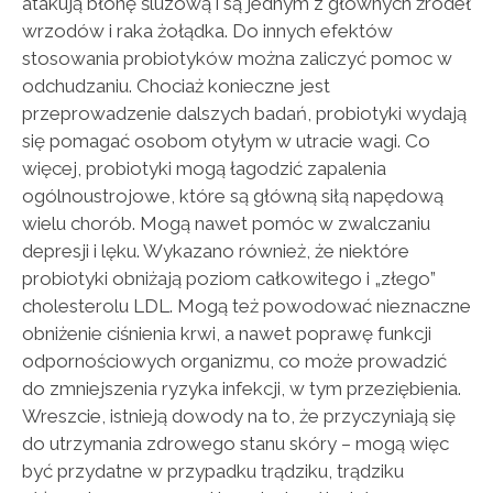
atakują błonę śluzową i są jednym z głównych źródeł
wrzodów i raka żołądka. Do innych efektów
stosowania probiotyków można zaliczyć pomoc w
odchudzaniu. Chociaż konieczne jest
przeprowadzenie dalszych badań, probiotyki wydają
się pomagać osobom otyłym w utracie wagi. Co
więcej, probiotyki mogą łagodzić zapalenia
ogólnoustrojowe, które są główną siłą napędową
wielu chorób. Mogą nawet pomóc w zwalczaniu
depresji i lęku. Wykazano również, że niektóre
probiotyki obniżają poziom całkowitego i „złego”
cholesterolu LDL. Mogą też powodować nieznaczne
obniżenie ciśnienia krwi, a nawet poprawę funkcji
odpornościowych organizmu, co może prowadzić
do zmniejszenia ryzyka infekcji, w tym przeziębienia.
Wreszcie, istnieją dowody na to, że przyczyniają się
do utrzymania zdrowego stanu skóry – mogą więc
być przydatne w przypadku trądziku, trądziku