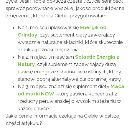
życie. Jeśli i Tobie dokucza częste uczucie senności,
sprawdź porównanie wysokiej jakości produktów na
zmęczenie, które dla Ciebie przygotowałam.
Na 1. miejscu uplasował się
Energik od
Grinday
, czyli suplement diety zawierający
wyłącznie naturalne składniki, które skutecznie
redukują oznaki zmęczenia.
Na 2. miejscu umieściłam
Solastic Energia z
Natury
, czyli suplement zapewniający dużą
dawkę energii ze składników roślinnych, który
stanowi dobrą alternatywę dla porannej kawy.
Na 3. miejscu znalazł się suplement diety
Maca
od marki NOW
, który zawiera koncentrat z
rzeżuchy peruwiańskiej o wysokim stężeniu w
każdej dawce.
Jakie cenne informacje czekają na Ciebie w dalszej
części artykułu?