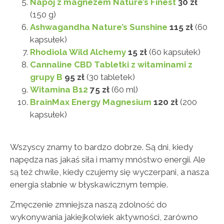
Napój z magnezem Nature’s Finest
30 zł
(150 g)
Ashwagandha Nature’s Sunshine
115 zł
(60
kapsułek)
Rhodiola Wild Alchemy
15 zł
(60 kapsułek)
Cannaline CBD Tabletki z witaminami z
grupy B
95 zł
(30 tabletek)
Witamina B12
75 zł
(60 ml)
BrainMax Energy Magnesium
120 zł
(200
kapsułek)
Wszyscy znamy to bardzo dobrze. Są dni, kiedy
napędza nas jakaś siła i mamy mnóstwo energii. Ale
są też chwile, kiedy czujemy się wyczerpani, a nasza
energia słabnie w błyskawicznym tempie.
Zmęczenie zmniejsza naszą zdolność do
wykonywania jakiejkolwiek aktywności, zarówno