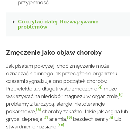
przyjemność.
Co czytać dalej: Rozwiązywanie
problemów
Zmęczenie jako objaw choroby
Jak pisałam powyżej, choć zmęczenie może
oznaczać nic innego jak przeciążenie organizmu,
czasami sygnalizuje ono początek choroby.
[4]
Przewlekłe lub długotrwałe zmęczenie
może
[5]
wskazywać na niedobór magnezu w organizmie,
problemy z tarczycą, alergie, nietolerancje
[6]
pokarmowe,
choroby zakaźne, takie jak angina lub
[7]
[8]
[9]
grypa, depresja,
anemia,
bezdech senny
lub
[10]
stwardnienie rozsiane.